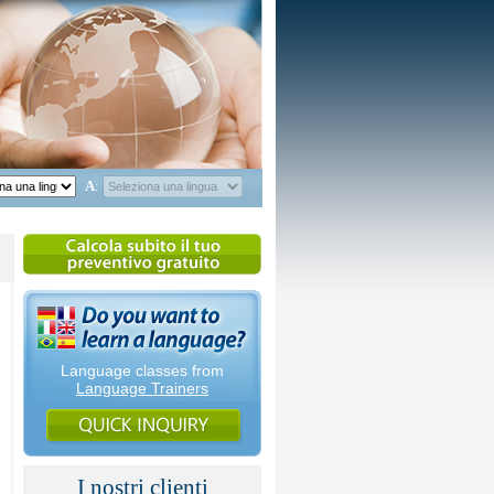
A
:
Language classes from
Language Trainers
I nostri clienti