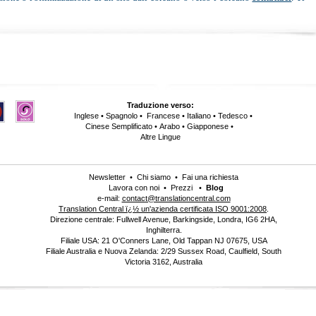
Traduzione verso:
Inglese
•
Spagnolo
•
Francese
•
Italiano
•
Tedesco
•
Cinese Semplificato
•
Arabo
•
Giapponese
•
Altre Lingue
Newsletter
•
Chi siamo
•
Fai una richiesta
Lavora con noi
•
Prezzi
•
Blog
e-mail:
contact@translationcentral.com
Translation Central ï¿½ un'azienda certificata ISO 9001:2008
.
Direzione centrale: Fullwell Avenue, Barkingside, Londra, IG6 2HA,
Inghilterra.
Filiale USA: 21 O'Conners Lane, Old Tappan NJ 07675, USA
Filiale Australia e Nuova Zelanda: 2/29 Sussex Road, Caulfield, South
Victoria 3162, Australia