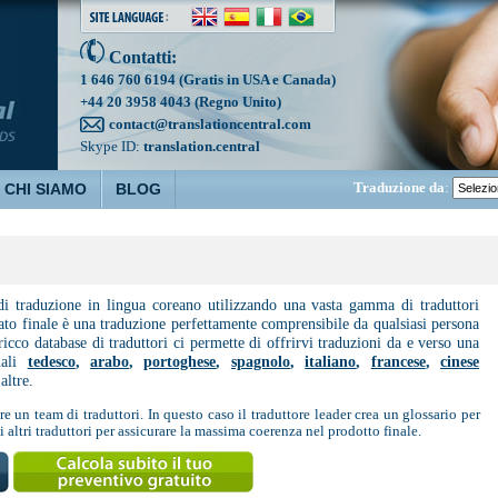
Contatti:
1 646 760 6194 (Gratis in USA e Canada)
+44 20 3958 4043 (Regno Unito)
contact@translationcentral.com
Skype ID:
translation.central
Traduzione da
:
CHI SIAMO
BLOG
i di traduzione in lingua coreano utilizzando una vasta gamma di traduttori
tato finale è una traduzione perfettamente comprensibile da qualsiasi persona
 ricco database di traduttori ci permette di offrirvi traduzioni da e verso una
uali
tedesco
,
arabo
,
portoghese
,
spagnolo
,
italiano
,
francese
,
cinese
altre.
e un team di traduttori. In questo caso il traduttore leader crea un glossario per
 altri traduttori per assicurare la massima coerenza nel prodotto finale.