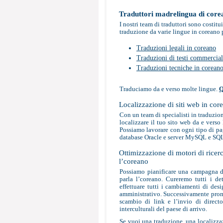
Traduttori madrelingua di core
I nostri team di traduttori sono costit
traduzione da varie lingue in coreano 
Traduzioni legali in coreano
Traduzioni di testi commercial
Traduzioni tecniche in corean
Traduciamo da e verso molte lingue.
Q
Localizzazione di siti web in cor
Con un team di specialisti in traduzio
localizzare il tuo sito web da e verso 
Possiamo lavorare con ogni tipo di p
database Oracle e server MySQL e SQ
Ottimizzazione di motori di ricerc
l’coreano
Possiamo pianificare una campagna di 
parla l’coreano. Cureremo tutti i det
effettuare tutti i cambiamenti di desi
amministrativo. Successivamente promuo
scambio di link e l’invio di directo
interculturali del paese di arrivo.
Se vuoi una traduzione, una localizza