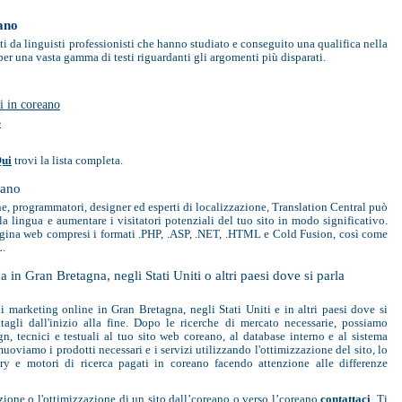
ano
uiti da linguisti professionisti che hanno studiato e conseguito una qualifica nella
per una vasta gamma di testi riguardanti gli argomenti più disparati.
i in coreano
o
ui
trovi la lista completa.
eano
ne, programmatori, designer ed esperti di localizzazione, Translation Central può
la lingua e aumentare i visitatori potenziali del tuo sito in modo significativo.
agina web compresi i formati .PHP, .ASP, .NET, .HTML e Cold Fusion, così come
L.
a in Gran Bretagna, negli Stati Uniti o altri paesi dove si parla
marketing online in Gran Bretagna, negli Stati Uniti e in altri paesi dove si
tagli dall'inizio alla fine. Dopo le ricerche di mercato necessarie, possiamo
gn, tecnici e testuali al tuo sito web coreano, al database interno e al sistema
viamo i prodotti necessari e i servizi utilizzando l'ottimizzazione del sito, lo
ry e motori di ricerca pagati in coreano facendo attenzione alle differenze
zione o l'ottimizzazione di un sito dall’coreano o verso l’coreano
contattaci
. Ti