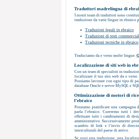
Traduttori madrelingua di ebra
I nostri team di traduttori sono costit
traduzione da varie lingue in ebraico p
Traduzioni legali in ebraico
Traduzioni di testi commercial
Traduzioni tecniche in ebraico
Traduciamo da e verso molte lingue.
Q
Localizzazione di siti web in eb
Con un team di specialisti in traduzio
localizzare il tuo sito web da e verso 
Possiamo lavorare con ogni tipo di p
database Oracle e server MySQL e SQ
Ottimizzazione di motori di ricer
l’ebraico
Possiamo pianificare una campagna di 
parla l’ebraico. Cureremo tutti i det
effettuare tutti i cambiamenti di desi
amministrativo. Successivamente promuo
scambio di link e l’invio di directo
interculturali del paese di arrivo.
Se vuoi una traduzione, una localizza