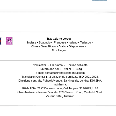
Traduzione verso:
Inglese
•
Spagnolo
•
Francese
•
Italiano
•
Tedesco
•
Cinese Semplificato
•
Arabo
•
Giapponese
•
Altre Lingue
Newsletter
•
Chi siamo
•
Fai una richiesta
Lavora con noi
•
Prezzi
•
Blog
e-mail:
contact@translationcentral.com
Translation Central ï¿½ un'azienda certificata ISO 9001:2008
.
Direzione centrale: Fullwell Avenue, Barkingside, Londra, IG6 2HA,
Inghilterra.
Filiale USA: 21 O'Conners Lane, Old Tappan NJ 07675, USA
Filiale Australia e Nuova Zelanda: 2/29 Sussex Road, Caulfield, South
Victoria 3162, Australia