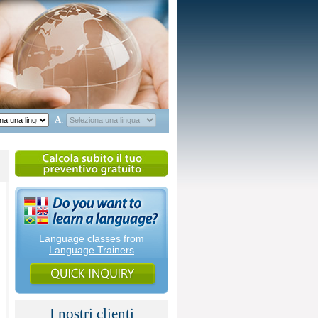
A
:
Language classes from
Language Trainers
I nostri clienti