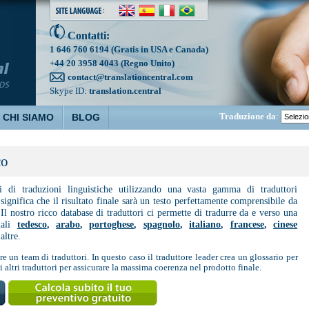
Contatti:
1 646 760 6194 (Gratis in USA e Canada)
+44 20 3958 4043 (Regno Unito)
contact@translationcentral.com
Skype ID:
translation.central
Traduzione da
:
CHI SIAMO
BLOG
co
zi di traduzioni linguistiche utilizzando una vasta gamma di traduttori
ignifica che il risultato finale sarà un testo perfettamente comprensibile da
 Il nostro ricco database di traduttori ci permette di tradurre da e verso una
uali
tedesco
,
arabo
,
portoghese
,
spagnolo
,
italiano
,
francese
,
cinese
altre.
e un team di traduttori. In questo caso il traduttore leader crea un glossario per
 altri traduttori per assicurare la massima coerenza nel prodotto finale.