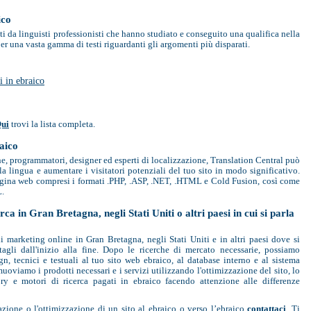
ico
uiti da linguisti professionisti che hanno studiato e conseguito una qualifica nella
er una vasta gamma di testi riguardanti gli argomenti più disparati.
i in ebraico
ui
trovi la lista completa.
raico
ne, programmatori, designer ed esperti di localizzazione, Translation Central può
la lingua e aumentare i visitatori potenziali del tuo sito in modo significativo.
agina web compresi i formati .PHP, .ASP, .NET, .HTML e Cold Fusion, così come
L.
ca in Gran Bretagna, negli Stati Uniti o altri paesi in cui si parla
marketing online in Gran Bretagna, negli Stati Uniti e in altri paesi dove si
tagli dall'inizio alla fine. Dopo le ricerche di mercato necessarie, possiamo
gn, tecnici e testuali al tuo sito web ebraico, al database interno e al sistema
viamo i prodotti necessari e i servizi utilizzando l'ottimizzazione del sito, lo
ry e motori di ricerca pagati in ebraico facendo attenzione alle differenze
zione o l'ottimizzazione di un sito al ebraico o verso l’ebraico
contattaci
. Ti