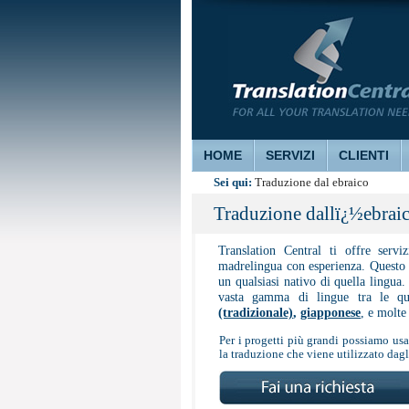
HOME
SERVIZI
CLIENTI
Sei qui:
Traduzione dal ebraico
Traduzione dallï¿½ebrai
Translation Central ti offre servi
madrelingua con esperienza. Questo s
un qualsiasi nativo di quella lingua.
vasta gamma di lingue tra le q
(tradizionale)
,
giapponese
, e molte 
Per i progetti più grandi possiamo usar
la traduzione che viene utilizzato dagli