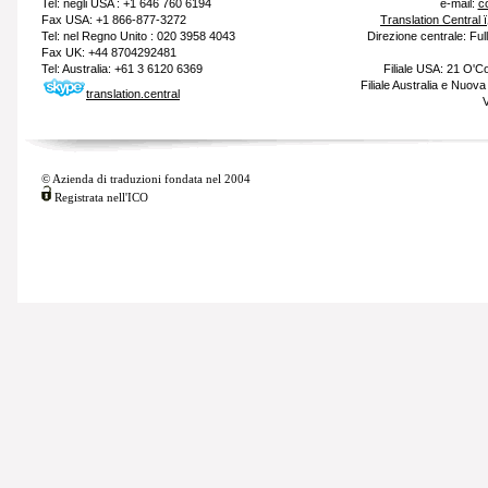
Tel: negli USA : +1 646 760 6194
e-mail:
c
Fax USA: +1 866-877-3272
Translation Central 
Tel: nel Regno Unito : 020 3958 4043
Direzione centrale: Fu
Fax UK: +44 8704292481
Tel: Australia: +61 3 6120 6369
Filiale USA: 21 O'
Filiale Australia e Nuov
translation.central
V
© Azienda di traduzioni fondata nel 2004
Registrata nell'ICO