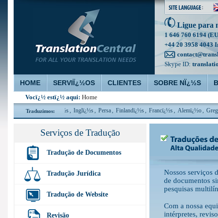
Ligue para 
1 646 760 6194 (E
+44 20 3958 4043 I
contact@trans
Skype ID:
translati
HOME
SERVIÏ¿½OS
CLIENTES
SOBRE NÏ¿½S
Vocï¿½ estï¿½ aqui:
Home
namarquï¿½s
,
Holandï¿½s
,
Inglï¿½s
,
Persa
,
Finlandï¿½s
,
Francï¿½s
,
Alemï¿½o
,
Grego
Traduzimos:
Serviços de Tradução
Tradução de Documentos
Nossos serviços 
Tradução Jurídica
de documentos sim
pesquisas multilí
Tradução de Website
Com a nossa equip
intérpretes, revis
Revisão