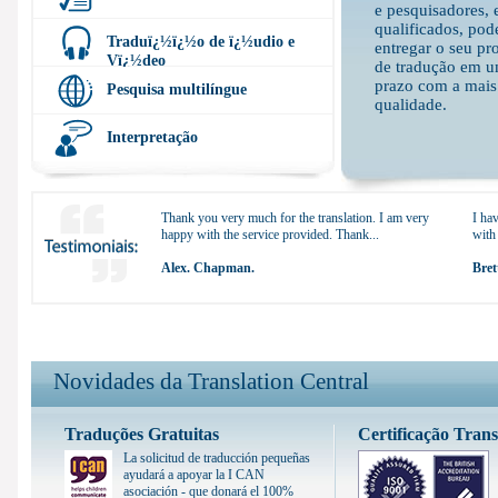
e pesquisadores, 
qualificados, po
Traduï¿½ï¿½o de ï¿½udio e
entregar o seu pr
Vï¿½deo
de tradução em u
prazo com a mais 
Pesquisa multilíngue
qualidade.
Interpretação
Thank you very much for the translation. I am very
I ha
happy with the service provided. Thank...
with
Alex. Chapman.
Bret
Novidades da Translation Central
Traduções Gratuitas
Certificação Trans
La solicitud de traducción pequeñas
ayudará a apoyar la I CAN
asociación - que donará el 100%