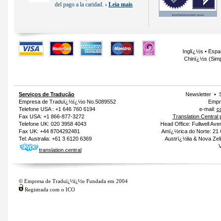
del pago a la caridad.
›
Leia mais
Inglï¿½s
•
Espa
Chinï¿½s (Simpl
Serviços de Tradução
Newsletter
•
Empresa de Traduï¿½ï¿½o
No.5089552
Empr
Telefone USA : +1 646 760 6194
e-mail:
c
Fax USA: +1 866-877-3272
Translation Central
Telefone UK: 020 3958 4043
Head Office: Fullwell Ave
Fax UK: +44 8704292481
Amï¿½rica do Norte: 21
Tel: Australia: +61 3 6120 6369
Austrï¿½lia & Nova Zel
V
translation.central
© Empresa de Traduï¿½ï¿½o Fundada em 2004
Registrada com o ICO